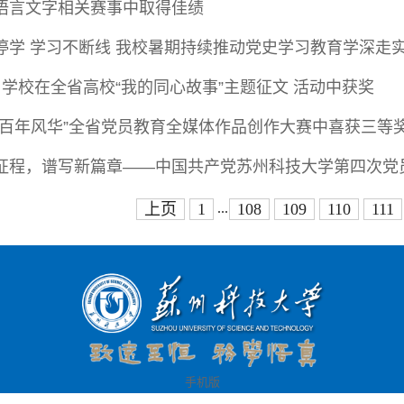
语言文字相关赛事中取得佳绩
停学 学习不断线 我校暑期持续推动党史学习教育学深走
学校在全省高校“我的同心故事”主题征文 活动中获奖
“百年风华”全省党员教育全媒体作品创作大赛中喜获三等
征程，谱写新篇章——中国共产党苏州科技大学第四次党
...
上页
1
108
109
110
111
手机版