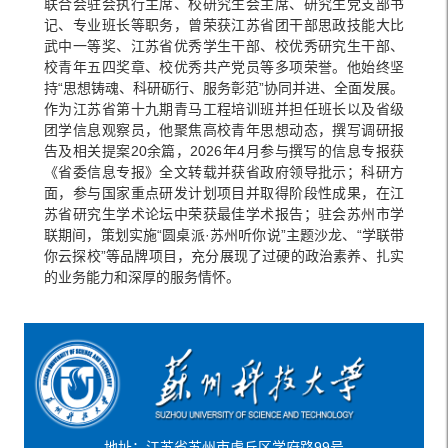
联合会驻会执行主席、校研究生会主席、研究生党支部书
记、专业班长等职务，曾荣获江苏省团干部思政技能大比
武中一等奖、江苏省优秀学生干部、校优秀研究生干部、
校青年五四奖章、校优秀共产党员等多项荣誉。他始终坚
持“思想铸魂、科研砺行、服务彰范”协同并进、全面发展。
作为江苏省第十九期青马工程培训班并担任班长以及省级
团学信息观察员，他聚焦高校青年思想动态，撰写调研报
告及相关提案20余篇，2026年4月参与撰写的信息专报获
《省委信息专报》全文转载并获省政府领导批示；科研方
面，参与国家重点研发计划项目并取得阶段性成果，在江
苏省研究生学术论坛中荣获最佳学术报告；驻会苏州市学
联期间，策划实施“圆桌派·苏州听你说”主题沙龙、“学联带
你云探校”等品牌项目，充分展现了过硬的政治素养、扎实
的业务能力和深厚的服务情怀。
地址：江苏省苏州市虎丘区学府路99号