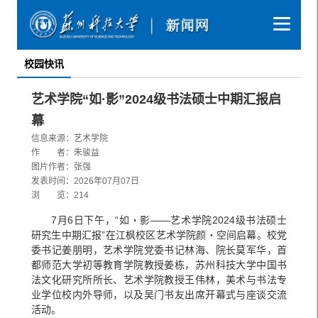
校园快讯
艺术学院“如·影”2024级书法硕士中期汇报启
幕
信息来源：艺术学院
作 者：朱骏益
图片作者：张强
发表时间：2026年07月07日
浏 览：
214
7月6日下午，“如・影——艺术学院2024级书法硕士
研究生中期汇报”在江枫校区艺术学院颜・空间启幕。校党
委书记姜朋明，艺术学院党委书记林海、院长莫军华，首
都师范大学初等教育学院教授姜栋，苏州科技大学中国书
法文化研究所所长、艺术学院教授王伟林，美术与书法专
业学位校内外导师，以及吴门书友出席开幕式与座谈交流
活动。