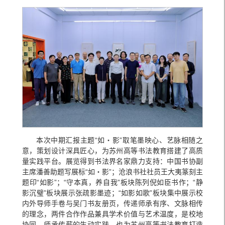
本次中期汇报主题“如・影”取笔墨映心、艺脉相随之
意，策划设计深具匠心，为苏州高等书法教育搭建了高质
量实践平台。展览得到书法界名家鼎力支持：中国书协副
主席潘善助题写展标“如・影”；沧浪书社社员王大夷篆刻主
题印“如影”；“守本真，养自我”板块陈列倪如臣书作；“静
影沉璧”板块展示张疏影墨迹；“如影如歌”板块集中展示校
内外导师手卷与吴门书友册页，传递师承有序、文脉相传
的理念，两件合作作品兼具学术价值与艺术温度，是校地
协同、师承传薪的生动实践，也为苏州高等书法教育打造