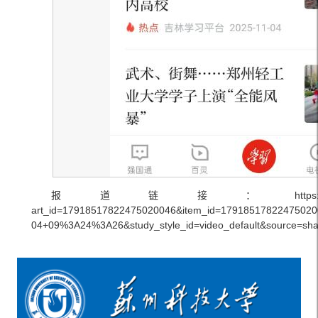
报道链接：https://article.xuexi.cn/a
art_id=17918517822475020046&item_id=179185178224750200
04+09%3A24%3A26&study_style_id=video_default&source=sha