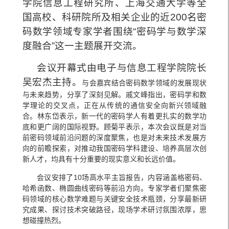
学院信息工程研究所、上海交通大学等全
国高校、科研院所及相关企业的近200名密
码数学领域专家学者
围绕“密码学与数学深
度融合”这一主题展开交流。
会议开幕式由电子与信息工程学院院长
吴宏杰主持。
与会嘉宾结合密码数学领域的发展现状
与未来趋势，分享了深刻见解。戚文峰指出，密码学和数
学理论的交叉点，正在从传统的通信安全向新兴领域融
合。林东岱表示，新一代的密码学人有着更扎实的数学功
底和更广阔的国际视野。顾菊平表示，本次会议既是对当
前密码领域前沿问题的深度聚焦，也是对未来技术发展方
向的前瞻探索，对推动我国密码学科建设、培养高层次创
新人才，均具有十分重要的现实意义和长远价值。
会议安排了10场高水平主旨报告，内容涵盖格密码、
哈希函数、椭圆曲线密码等前沿方向。专家学者们聚焦密
码领域的核心数学难题与关键安全技术瓶颈，分享最新研
究成果、探讨技术突破路径，现场学术研讨氛围浓厚，思
想碰撞热烈。